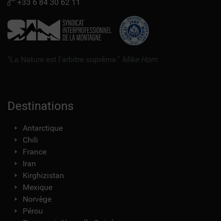
+33 6 84 30 62 11
"La Nature est l'arbitre suprême."
Mike Horn
Destinations
Antarctique
Chili
France
Iran
Kirghizistan
Mexique
Norvège
Pérou